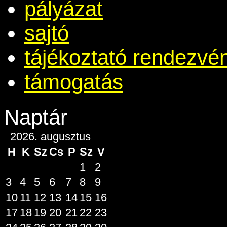
pályázat
sajtó
tájékoztató rendezvé
támogatás
Naptár
2026. augusztus
H
K
Sz
Cs
P
Sz
V
1
2
3
4
5
6
7
8
9
10
11
12
13
14
15
16
17
18
19
20
21
22
23