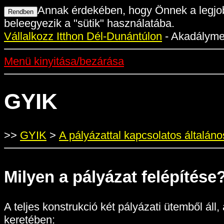
Annak érdekében, hogy Önnek a legjob
beleegyezik a "sütik" használatába.
Vállalkozz Itthon Dél-Dunántúlon
- Akadálymen
Menü kinyitása/bezárása
GYIK
>>
GYIK
>
A pályázattal kapcsolatos általán
Milyen a pályázat felépítése
A teljes konstrukció két pályázati ütemből ál
keretében: