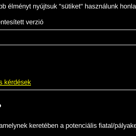
b élményt nyújtsuk "sütiket" használunk honla
tesített verzió
os kérdések
?
l, amelynek keretében a potenciális fiatal/pál