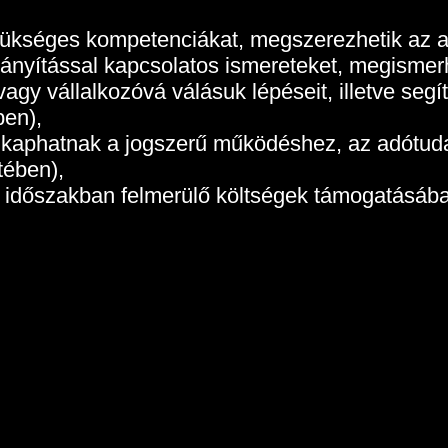
zükséges kompetenciákat, megszerezhetik az al
nyítással kapcsolatos ismereteket, megismerhe
agy vállalkozóvá válásuk lépéseit, illetve segí
ben),
t kaphatnak a jogszerű működéshez, az adótuda
ében),
ető időszakban felmerülő költségek támogatásá