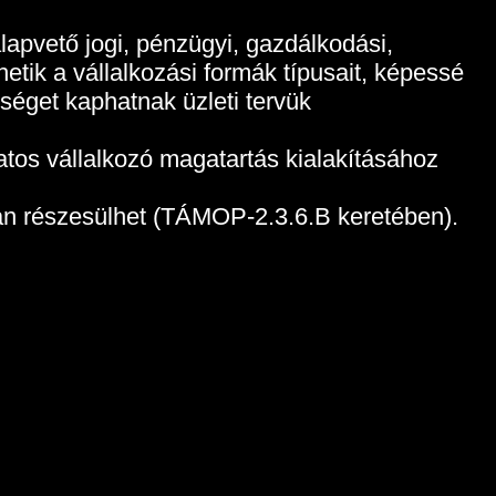
apvető jogi, pénzügyi, gazdálkodási,
tik a vállalkozási formák típusait, képessé
tséget kaphatnak üzleti tervük
tos vállalkozó magatartás kialakításához
ban részesülhet (TÁMOP-2.3.6.B keretében).