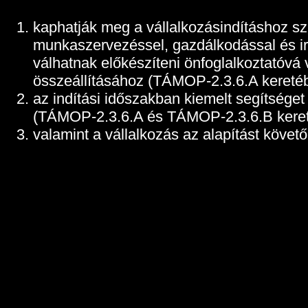
kaphatják meg a vállalkozásindításhoz s
munkaszervezéssel, gazdálkodással és irá
válhatnak előkészíteni önfoglalkoztatóvá v
összeállításához (TÁMOP-2.3.6.A kereté
az indítási időszakban kiemelt segítsége
(TÁMOP-2.3.6.A és TÁMOP-2.3.6.B keret
valamint a vállalkozás az alapítást köv