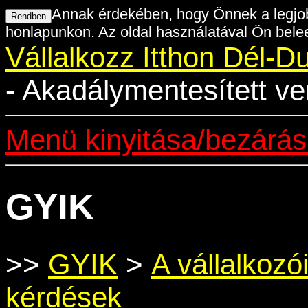
Annak érdekében, hogy Önnek a legjob
honlapunkon. Az oldal használatával Ön belee
Vállalkozz Itthon Dél-D
- Akadálymentesített ve
Menü kinyitása/bezárá
GYIK
>>
GYIK
>
A vállalkoz
kérdések