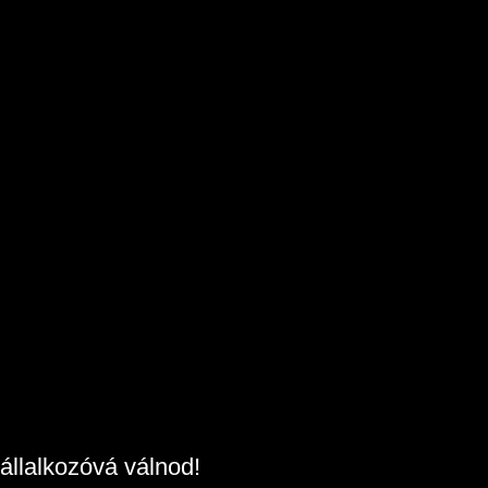
állalkozóvá válnod!