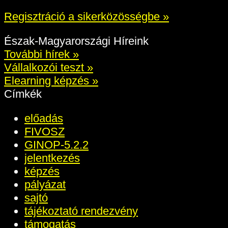
Regisztráció a sikerközösségbe »
Észak-Magyarországi Híreink
További hírek »
Vállalkozói teszt »
Elearning képzés »
Címkék
előadás
FIVOSZ
GINOP-5.2.2
jelentkezés
képzés
pályázat
sajtó
tájékoztató rendezvény
támogatás