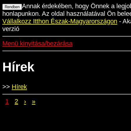
Annak érdekében, hogy Önnek a legjob
honlapunkon. Az oldal használatával Ön belee
Vállalkozz Itthon Észak-Magyarországon
- Ak
verzió
Menü kinyitása/bezárása
Hírek
>>
Hírek
1
2
›
»