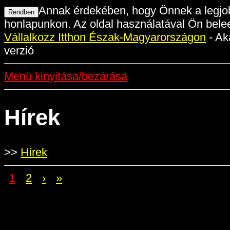
Annak érdekében, hogy Önnek a legjob
honlapunkon. Az oldal használatával Ön belee
Vállalkozz Itthon Észak-Magyarországon
- Ak
verzió
Menü kinyitása/bezárása
Hírek
>>
Hírek
1
2
›
»