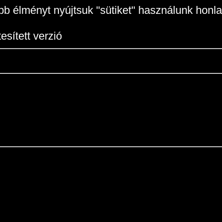
b élményt nyújtsuk "sütiket" használunk honla
sített verzió