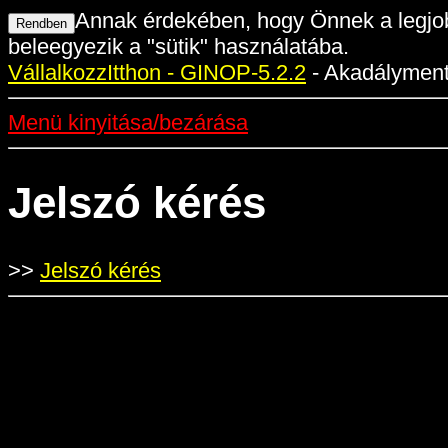
Annak érdekében, hogy Önnek a legjob
beleegyezik a "sütik" használatába.
VállalkozzItthon - GINOP-5.2.2
- Akadálymente
Menü kinyitása/bezárása
Jelszó kérés
>>
Jelszó kérés