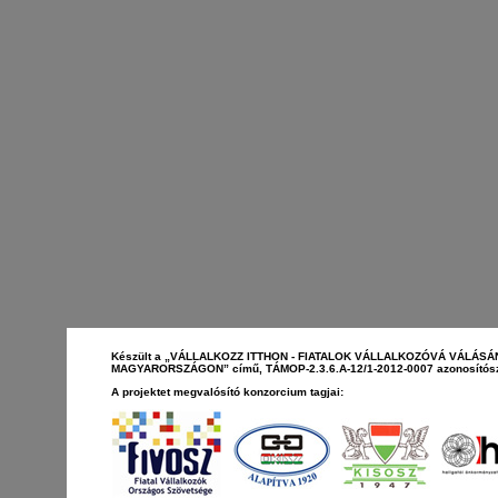
Készült a „VÁLLALKOZZ ITTHON - FIATALOK VÁLLALKOZÓVÁ VÁLÁS
MAGYARORSZÁGON” című, TÁMOP-2.3.6.A-12/1-2012-0007 azonosítószá
A projektet megvalósító konzorcium tagjai: