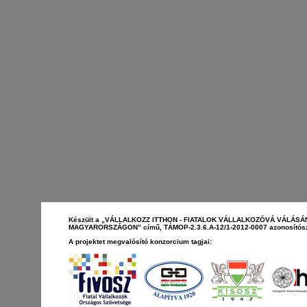
Készült a „VÁLLALKOZZ ITTHON - FIATALOK VÁLLALKOZÓVÁ VÁLÁS
MAGYARORSZÁGON” című, TÁMOP-2.3.6.A-12/1-2012-0007 azonosítószá
A projektet megvalósító konzorcium tagjai: