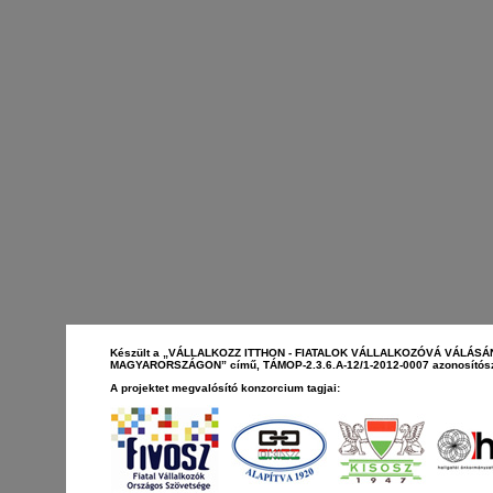
Készült a „VÁLLALKOZZ ITTHON - FIATALOK VÁLLALKOZÓVÁ VÁLÁS
MAGYARORSZÁGON” című, TÁMOP-2.3.6.A-12/1-2012-0007 azonosítószá
A projektet megvalósító konzorcium tagjai: