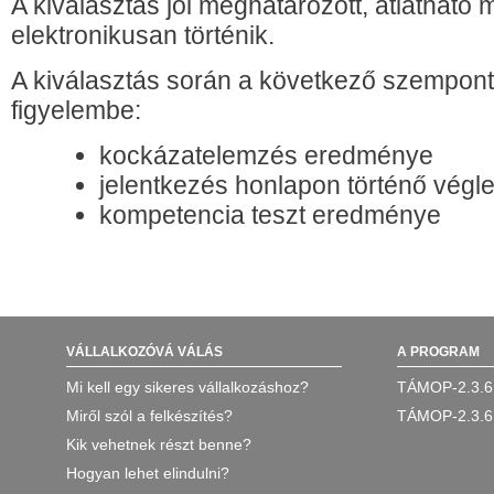
A kiválasztás jól meghatározott, átlátható
elektronikusan történik.
A kiválasztás során a következő szempon
figyelembe:
kockázatelemzés eredménye
jelentkezés honlapon történő végl
kompetencia teszt eredménye
VÁLLALKOZÓVÁ VÁLÁS
A PROGRAM
Mi kell egy sikeres vállalkozáshoz?
TÁMOP-2.3.6
Miről szól a felkészítés?
TÁMOP-2.3.6
Kik vehetnek részt benne?
Hogyan lehet elindulni?