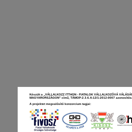
Készült a „VÁLLALKOZZ ITTHON - FIATALOK VÁLLALKOZÓVÁ VÁLÁS
MAGYARORSZÁGON” című, TÁMOP-2.3.6.A-12/1-2012-0007 azonosítószá
A projektet megvalósító konzorcium tagjai: