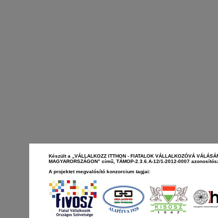
Készült a „VÁLLALKOZZ ITTHON - FIATALOK VÁLLALKOZÓVÁ VÁLÁS
MAGYARORSZÁGON” című, TÁMOP-2.3.6.A-12/1-2012-0007 azonosítószá
A projektet megvalósító konzorcium tagjai: