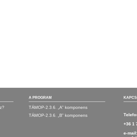
A PROGRAM
KAPCS
oz?
TÁMOP-2.3.6. „A” komponens
Telefo
TÁMOP-2.3.6. „B” komponens
+36 1 
e-mail