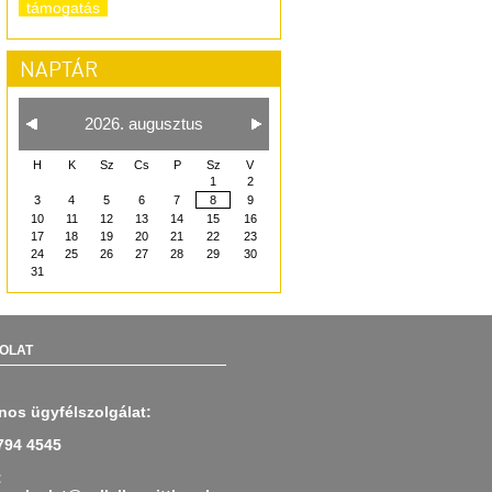
támogatás
NAPTÁR
2026. augusztus
H
K
Sz
Cs
P
Sz
V
1
2
3
4
5
6
7
8
9
10
11
12
13
14
15
16
17
18
19
20
21
22
23
24
25
26
27
28
29
30
31
OLAT
nos ügyfélszolgálat:
794 4545
: