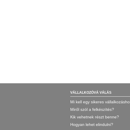
VÁLLALKOZÓVÁ VÁLÁS
Mi kell egy sikeres vállalkozásh
Miről szól a felkészítés?
Kik vehetnek részt benne?
Hogyan lehet elindulni?