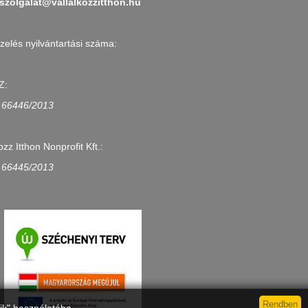
szolgalat@vallalkozzitthon.hu
zelés nyilvántartási száma:
Z:
 66446/2013
ozz Itthon Nonprofit Kft.:
 66445/2013