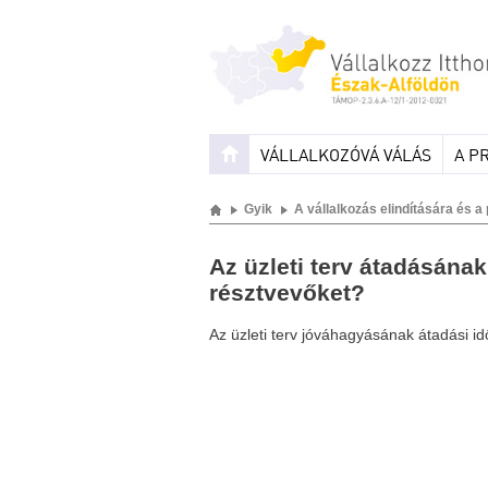
VÁLLALKOZÓVÁ VÁLÁS
A P
Gyik
A vállalkozás elindítására és 
Az üzleti terv átadásának
résztvevőket?
Az üzleti terv jóváhagyásának átadási idő