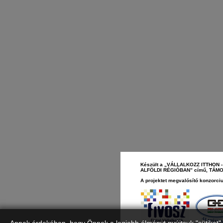
Készült a „VÁLLALKOZZ ITTHO
ALFÖLDI RÉGIÓBAN” című, TÁMOP-
A projektet megvalósító konzorciu