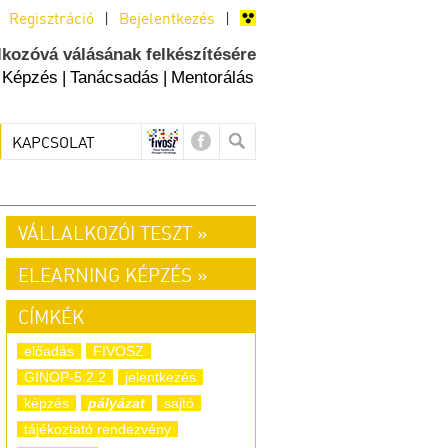
Regisztráció
|
Bejelentkezés
|
lkozóvá válásának felkészítésére
Képzés
|
Tanácsadás
|
Mentorálás
KAPCSOLAT
VÁLLALKOZÓI TESZT »
ELEARNING KÉPZÉS »
CÍMKÉK
előadás
FIVOSZ
GINOP-5.2.2
jelentkezés
képzés
pályázat
sajtó
tájékoztató rendezvény