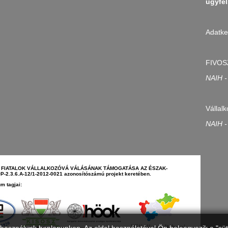
ugyfel
Adatke
FIVOS
NAIH -
Vállalk
NAIH -
N - FIATALOK VÁLLALKOZÓVÁ VÁLÁSÁNAK TÁMOGATÁSA AZ ÉSZAK-
2.3.6.A-12/1-2012-0021 azonosítószámú projekt keretében.
m tagjai: