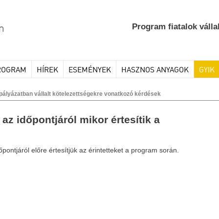
Program fiatalok válla
ROGRAM
HÍREK
ESEMÉNYEK
HASZNOS ANYAGOK
GYIK
a pályázatban vállalt kötelezettségekre vonatkozó kérdések
 az időpontjáról mikor értesítik a
pontjáról előre értesítjük az érintetteket a program során.