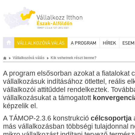
VÁLLALKOZÓVÁ VÁLÁS
A PROGRAM
HÍREK
ESEM
Vállalkozóvá válás
Kik vehetnek részt benne?
A program elsősorban azokat a fiatalokat 
vállalkozásuk indításához ötlettel, reális e
vállalkozói attitűddel rendelkeztek. Tovább
vállalkozásukat a támogatott
konvergenci
képzelik el.
A TÁMOP-2.3.6 konstrukció
célcsoportja
más vállalkozásban többségi tulajdonnal n
mikro vállalkozást indítani tervező termés