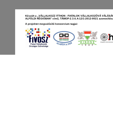
Készült a „VÁLLALKOZZ ITTHON - FIATALOK VÁLLALKOZÓVÁ VÁLÁS
ALFÖLDI RÉGIÓBAN” című, TÁMOP-2.3.6.A-12/1-2012-0021 azonosítósz
A projektet megvalósító konzorcium tagjai: