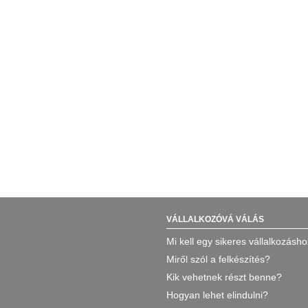
VÁLLALKOZÓVÁ VÁLÁS
Mi kell egy sikeres vállalkozásh
Miről szól a felkészítés?
Kik vehetnek részt benne?
Hogyan lehet elindulni?