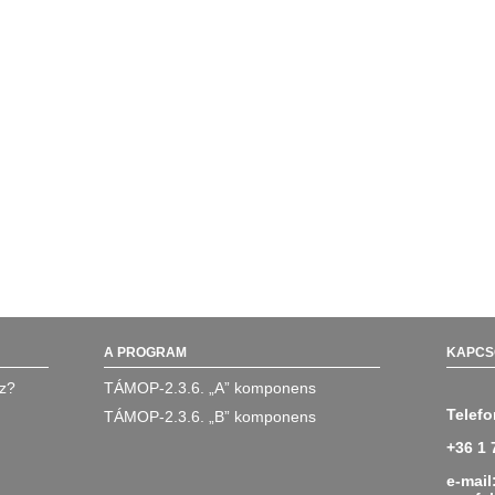
A PROGRAM
KAPCS
oz?
TÁMOP-2.3.6. „A” komponens
Telefo
TÁMOP-2.3.6. „B” komponens
+36 1 
e-mail