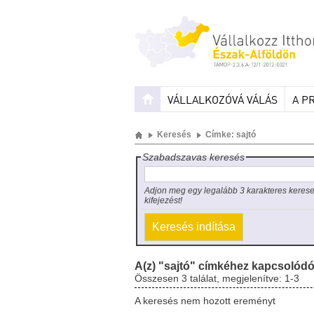
VÁLLALKOZÓVÁ VÁLÁS
A P
Keresés
Címke: sajtó
Szabadszavas keresés
Adjon meg egy legalább 3 karakteres keres
kifejezést!
A(z) "sajtó" címkéhez kapcsolódó
Összesen 3 találat, megjelenítve: 1-3
A keresés nem hozott ereményt