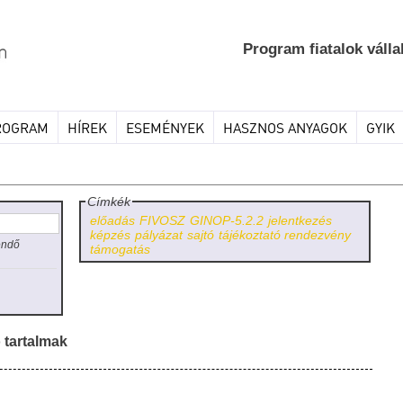
Program fiatalok válla
ROGRAM
HÍREK
ESEMÉNYEK
HASZNOS ANYAGOK
GYIK
Címkék
előadás
FIVOSZ
GINOP-5.2.2
jelentkezés
képzés
pályázat
sajtó
tájékoztató rendezvény
endő
támogatás
 tartalmak