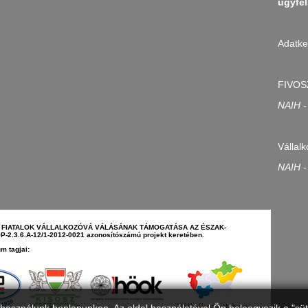
ugyfel
Adatke
FIVOS
NAIH -
Vállalk
NAIH -
N - FIATALOK VÁLLALKOZÓVÁ VÁLÁSÁNAK TÁMOGATÁSA AZ ÉSZAK-
2.3.6.A-12/1-2012-0021 azonosítószámú projekt keretében.
m tagjai: