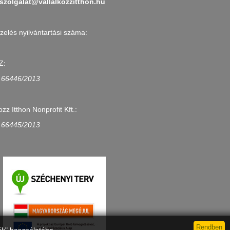
szolgalat@vallalkozzitthon.hu
zelés nyilvántartási száma:
Z:
 66446/2013
ozz Itthon Nonprofit Kft.:
 66445/2013