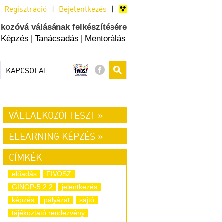
Regisztráció
|
Bejelentkezés
|
lkozóvá válásának felkészítésére
Képzés
|
Tanácsadás
|
Mentorálás
KAPCSOLAT
VÁLLALKOZÓI TESZT »
ELEARNING KÉPZÉS »
CÍMKÉK
előadás
FIVOSZ
GINOP-5.2.2
jelentkezés
képzés
pályázat
sajtó
tájékoztató rendezvény