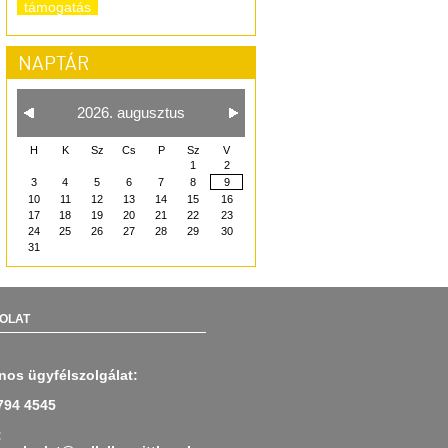
támogatás
NAPTÁR
2026. augusztus
H
K
Sz
Cs
P
Sz
V
1
2
3
4
5
6
7
8
9
10
11
12
13
14
15
16
17
18
19
20
21
22
23
24
25
26
27
28
29
30
31
OLAT
nos ügyfélszolgálat:
794 4545
: