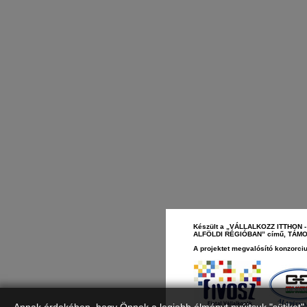
Készült a „VÁLLALKOZZ ITTHO
ALFÖLDI RÉGIÓBAN” című, TÁMOP-
A projektet megvalósító konzorciu