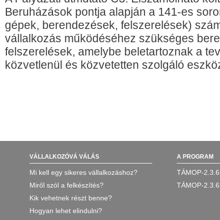
Beruházások pontja alapján a 141-es soron
gépek, berendezések, felszerelések) szám
vállalkozás működéséhez szükséges ber
felszerelések, amelybe beletartoznak a t
közvetlenül és közvetetten szolgáló eszköz
VÁLLALKOZÓVÁ VÁLÁS
A PROGRAM
Mi kell egy sikeres vállalkozáshoz?
TÁMOP-2.3.6
Miről szól a felkészítés?
TÁMOP-2.3.6
Kik vehetnek részt benne?
Hogyan lehet elindulni?