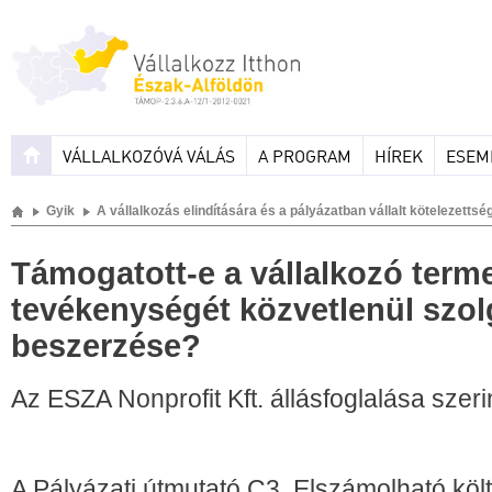
VÁLLALKOZÓVÁ VÁLÁS
A PROGRAM
HÍREK
ESEM
Gyik
A vállalkozás elindítására és a pályázatban vállalt kötelezett
Támogatott-e a vállalkozó terme
tevékenységét közvetlenül szo
beszerzése?
Az ESZA Nonprofit Kft. állásfoglalása szeri
A Pályázati útmutató C3. Elszámolható költ