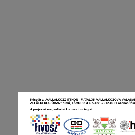
Készült a „VÁLLALKOZZ ITTHON - FIATALOK VÁLLALKOZÓVÁ VÁLÁS
ALFÖLDI RÉGIÓBAN” című, TÁMOP-2.3.6.A-12/1-2012-0021 azonosítósz
A projektet megvalósító konzorcium tagjai: