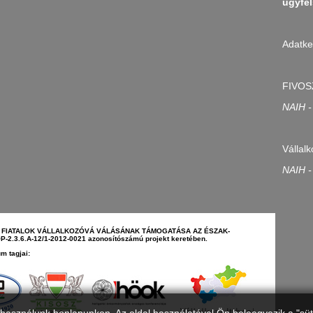
ugyfel
Adatke
FIVOS
NAIH -
Vállalk
NAIH -
N - FIATALOK VÁLLALKOZÓVÁ VÁLÁSÁNAK TÁMOGATÁSA AZ ÉSZAK-
2.3.6.A-12/1-2012-0021 azonosítószámú projekt keretében.
m tagjai: