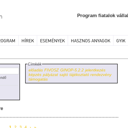
Program fiatalok válla
ROGRAM
HÍREK
ESEMÉNYEK
HASZNOS ANYAGOK
GYIK
Címkék
előadás
FIVOSZ
GINOP-5.2.2
jelentkezés
képzés
pályázat
sajtó
tájékoztató rendezvény
endő
támogatás
re
1
2
3
4
›
»