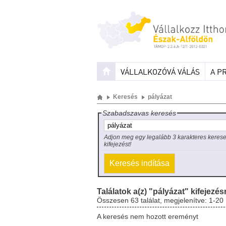
VÁLLALKOZÓVÁ VÁLÁS
A P
Keresés
pályázat
Szabadszavas keresés
Adjon meg egy legalább 3 karakteres keres
kifejezést!
Találatok a(z) "pályázat" kifejezés
Összesen 63 találat, megjelenítve: 1-20
A keresés nem hozott ereményt