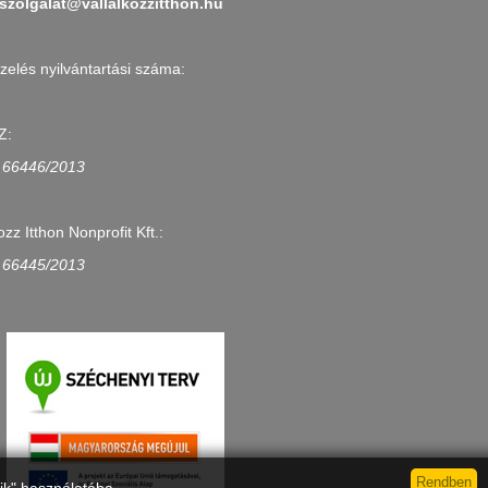
szolgalat@vallalkozzitthon.hu
zelés nyilvántartási száma:
Z:
 66446/2013
ozz Itthon Nonprofit Kft.:
 66445/2013