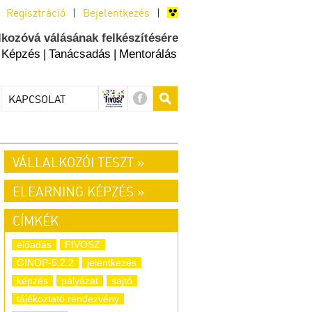
Regisztráció
|
Bejelentkezés
|
lkozóvá válásának felkészítésére
Képzés
|
Tanácsadás
|
Mentorálás
KAPCSOLAT
VÁLLALKOZÓI TESZT »
ELEARNING KÉPZÉS »
CÍMKÉK
előadás
FIVOSZ
GINOP-5.2.2
jelentkezés
képzés
pályázat
sajtó
tájékoztató rendezvény