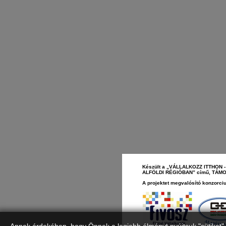
Készült a „VÁLLALKOZZ ITTHO
ALFÖLDI RÉGIÓBAN” című, TÁMOP-
A projektet megvalósító konzorciu