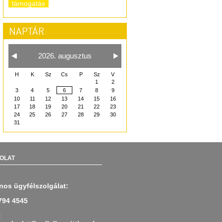
támogatás
NAPTÁR
2026. augusztus
H
K
Sz
Cs
P
Sz
V
1
2
3
4
5
6
7
8
9
10
11
12
13
14
15
16
17
18
19
20
21
22
23
24
25
26
27
28
29
30
31
OLAT
nos ügyfélszolgálat:
794 4545
: