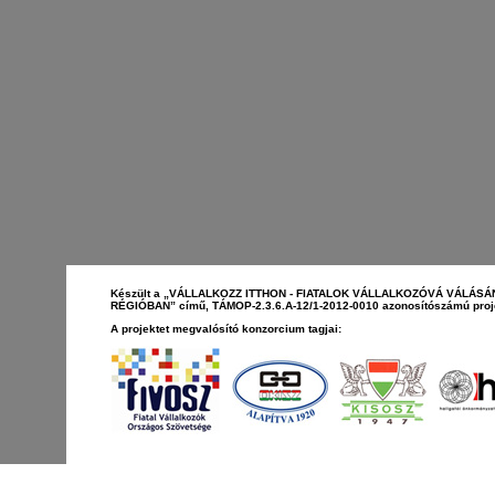
Készült a „VÁLLALKOZZ ITTHON - FIATALOK VÁLLALKOZÓVÁ VÁLÁ
RÉGIÓBAN” című, TÁMOP-2.3.6.A-12/1-2012-0010 azonosítószámú proje
A projektet megvalósító konzorcium tagjai: