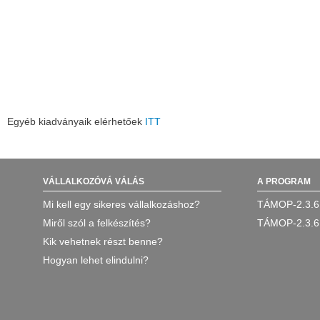
Egyéb kiadványaik elérhetőek
ITT
VÁLLALKOZÓVÁ VÁLÁS
A PROGRAM
Mi kell egy sikeres vállalkozáshoz?
TÁMOP-2.3.6
Miről szól a felkészítés?
TÁMOP-2.3.6
Kik vehetnek részt benne?
Hogyan lehet elindulni?