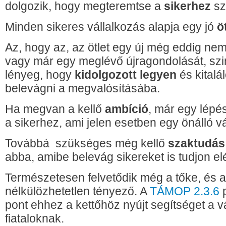
dolgozik, hogy megteremtse a
sikerhez
sz
Minden sikeres vállalkozás alapja egy jó
ö
Az, hogy az, az ötlet egy új még eddig nem 
vagy már egy meglévő újragondolását, szi
lényeg, hogy
kidolgozott legyen
és kitalá
belevágni a megvalósításába.
Ha megvan a kellő
ambíció
, már egy lépé
a sikerhez, ami jelen esetben egy önálló vá
Továbbá szükséges még kellő
szaktudás
abba, amibe belevág sikereket is tudjon e
Természetesen felvetődik még a tőke, és a
nélkülözhetetlen tényező. A
TÁMOP 2.3.6
p
pont ehhez a kettőhöz nyújt segítséget a v
fiataloknak.