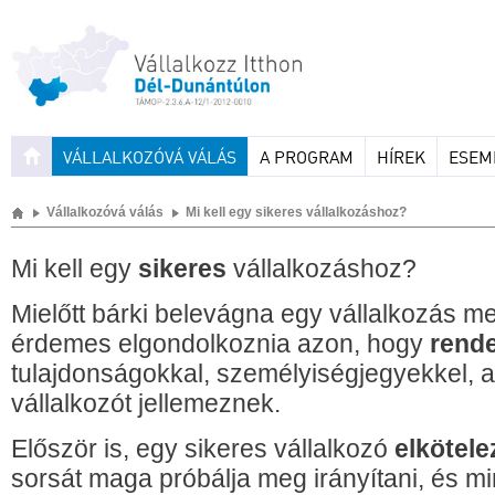
VÁLLALKOZÓVÁ VÁLÁS
A PROGRAM
HÍREK
ESEM
Vállalkozóvá válás
Mi kell egy sikeres vállalkozáshoz?
Mi kell egy
sikeres
vállalkozáshoz?
Mielőtt bárki belevágna egy vállalkozás 
érdemes elgondolkoznia azon, hogy
rende
tulajdonságokkal, személyiségjegyekkel, 
vállalkozót jellemeznek.
Először is, egy sikeres vállalkozó
elkötele
sorsát maga próbálja meg irányítani, és m