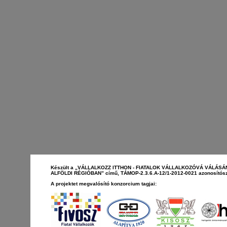
Készült a „VÁLLALKOZZ ITTHON - FIATALOK VÁLLALKOZÓVÁ VÁLÁS
ALFÖLDI RÉGIÓBAN” című, TÁMOP-2.3.6.A-12/1-2012-0021 azonosítósz
A projektet megvalósító konzorcium tagjai: