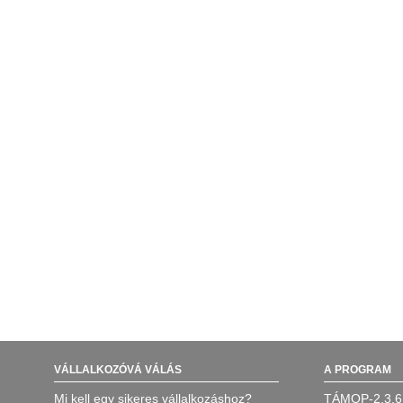
VÁLLALKOZÓVÁ VÁLÁS
A PROGRAM
Mi kell egy sikeres vállalkozáshoz?
TÁMOP-2.3.6