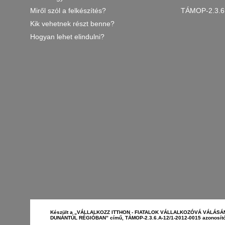
Miről szól a felkészítés?
TÁMOP-2.3.6
Kik vehetnek részt benne?
Hogyan lehet elindulni?
Készült a „VÁLLALKOZZ ITTHON - FIATALOK VÁLLALKOZÓVÁ VÁLÁS
DUNÁNTÚL RÉGIÓBAN” című, TÁMOP-2.3.6.A-12/1-2012-0015 azonosító