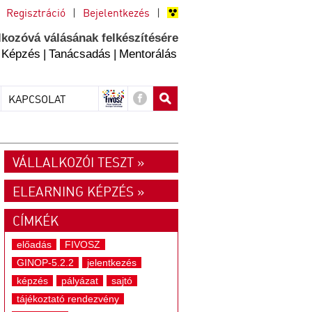
Regisztráció
|
Bejelentkezés
|
lkozóvá válásának felkészítésére
Képzés
|
Tanácsadás
|
Mentorálás
KAPCSOLAT
VÁLLALKOZÓI TESZT »
ELEARNING KÉPZÉS »
CÍMKÉK
előadás
FIVOSZ
GINOP-5.2.2
jelentkezés
képzés
pályázat
sajtó
tájékoztató rendezvény