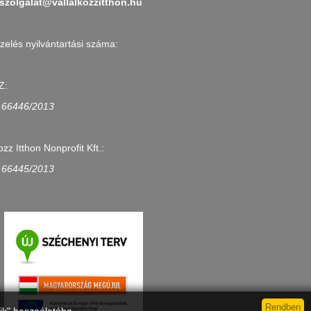
szolgalat@vallalkozzitthon.hu
zelés nyilvántartási száma:
Z:
 66446/2013
ozz Itthon Nonprofit Kft.:
 66445/2013