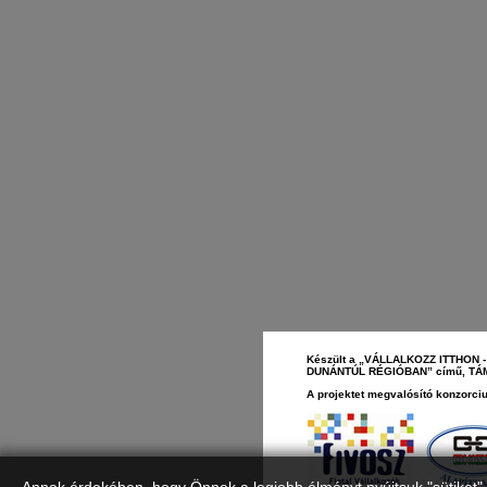
Készült a „VÁLLALKOZZ ITTHO
DUNÁNTÚL RÉGIÓBAN” című, TÁMOP
A projektet megvalósító konzorciu