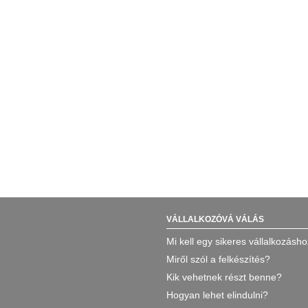
VÁLLALKOZÓVÁ VÁLÁS
Mi kell egy sikeres vállalkozásh
Miről szól a felkészítés?
Kik vehetnek részt benne?
Hogyan lehet elindulni?