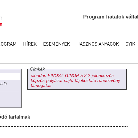
Program fiatalok válla
ROGRAM
HÍREK
ESEMÉNYEK
HASZNOS ANYAGOK
GYIK
Címkék
előadás
FIVOSZ
GINOP-5.2.2
jelentkezés
képzés
pályázat
sajtó
tájékoztató rendezvény
endő
támogatás
ódó tartalmak