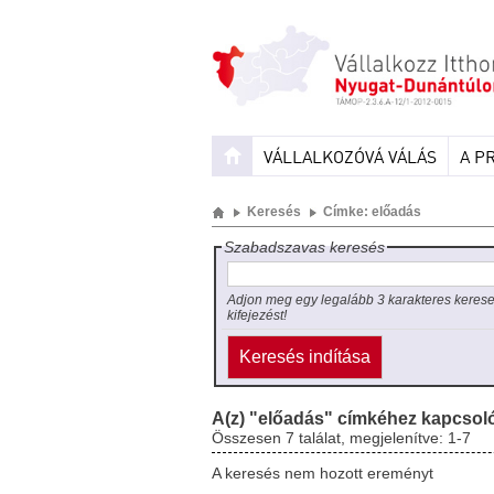
VÁLLALKOZÓVÁ VÁLÁS
A P
Keresés
Címke: előadás
Szabadszavas keresés
Adjon meg egy legalább 3 karakteres keres
kifejezést!
A(z) "előadás" címkéhez kapcsol
Összesen 7 találat, megjelenítve: 1-7
A keresés nem hozott ereményt