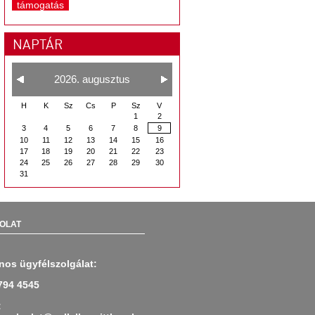
támogatás
NAPTÁR
2026. augusztus
H
K
Sz
Cs
P
Sz
V
1
2
3
4
5
6
7
8
9
10
11
12
13
14
15
16
17
18
19
20
21
22
23
24
25
26
27
28
29
30
31
OLAT
nos ügyfélszolgálat:
794 4545
: