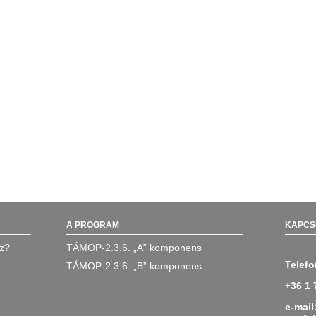
A PROGRAM
KAPCS
oz?
TÁMOP-2.3.6. „A” komponens
Telefo
TÁMOP-2.3.6. „B” komponens
+36 1 
e-mail