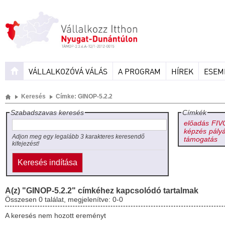
VÁLLALKOZÓVÁ VÁLÁS
A PROGRAM
HÍREK
ESEM
Keresés
Címke: GINOP-5.2.2
Szabadszavas keresés
Címkék
előadás
FIV
képzés
pály
Adjon meg egy legalább 3 karakteres keresendő
támogatás
kifejezést!
A(z) "GINOP-5.2.2" címkéhez kapcsolódó tartalmak
Összesen 0 találat, megjelenítve: 0-0
A keresés nem hozott ereményt