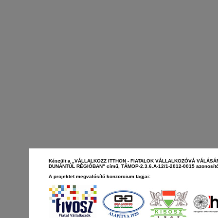
Készült a „VÁLLALKOZZ ITTHON - FIATALOK VÁLLALKOZÓVÁ VÁLÁS
DUNÁNTÚL RÉGIÓBAN” című, TÁMOP-2.3.6.A-12/1-2012-0015 azonosító
A projektet megvalósító konzorcium tagjai: