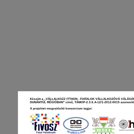
Készült a „VÁLLALKOZZ ITTHON - FIATALOK VÁLLALKOZÓVÁ VÁLÁS
DUNÁNTÚL RÉGIÓBAN” című, TÁMOP-2.3.6.A-12/1-2012-0015 azonosító
A projektet megvalósító konzorcium tagjai: