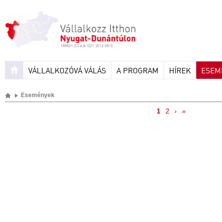
VÁLLALKOZÓVÁ VÁLÁS
A PROGRAM
HÍREK
ESEM
Események
1
2
›
»