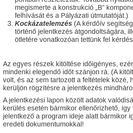
megismerte a konstrukció „B” kompon
felhívását és a Pályázati útmutatóját.)
Kockázatelemzés
(A kérdőív segítsé
történő jelentkezés átgondoltságára, ill
ötletére vonatkozóan tettünk fel kérdés
Az egyes részek kitöltése időigényes, ezért
mindenki elegendő időt szánjon rá. (A kitöl
volt, és az sem tartozott a feltételek közé
kerüljön rögzítésre a jelentkezés mindhár
A jelentkezési lapon közölt adatok valódi
kerülés esetén bármikor ellenőrizhető, így
jelentkező a program ideje alatt bármikor i
eredeti dokumentumokkal!