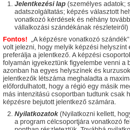
Jelentkezési lap
(személyes adatok; st
adatszolgáltatás; képzés választott hel
vonatkozó kérdések és néhány további
vállalkozási szándékának részleteiről)
Fontos!
„A képzésre vonatkozó szándék”
volt jelezni, hogy melyik képzési helyszínt 
preferálja a jelentkező. A képzési csoporto
folyamán igyekeztünk figyelembe venni a b
azonban ha egyes helyszínek és kurzusok 
jelentkezők létszáma meghaladta a maximá
előfordulhatott, hogy a régió egy másik 
más intenzitású csoportban tudtunk csak he
képzésre bejutott jelentkező számára.
Nyilatkozatok
(Nyilatkozni kellett, ho
a program célcsoportjára vonatkozó felt
pontban részleteztük. Továbbá nyilatkoz