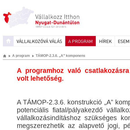
VÁLLALKOZÓVÁ VÁLÁS
A PROGRAM
HÍREK
ESEM
A program
TÁMOP-2.3.6. „A” komponens
A programhoz való csatlakozásra
volt lehetőség.
A TÁMOP-2.3.6. konstrukció „A” ko
potenciális fiatal/pályakezdő válla
vállalkozásindításhoz szükséges ko
megszerezhetik az alapvető jogi, pé