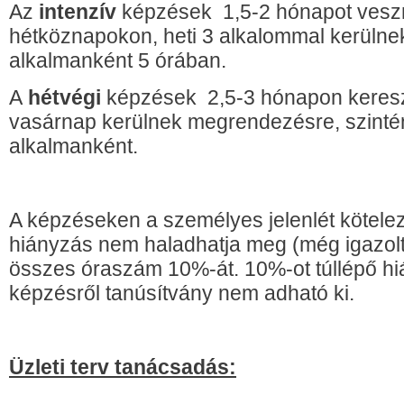
Az
intenzív
képzések 1,5-2 hónapot vesz
hétköznapokon, heti 3 alkalommal kerüln
alkalmanként 5 órában.
A
hétvégi
képzések 2,5-3 hónapon keresz
vasárnap kerülnek megrendezésre, szinté
alkalmanként.
A képzéseken a személyes jelenlét kötele
hiányzás nem haladhatja meg (még igazol
összes óraszám 10%-át. 10%-ot túllépő hi
képzésről tanúsítvány nem adható ki.
Üzleti terv tanácsadás: