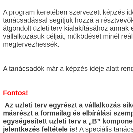
A program keretében szervezett képzés ideje
tanácsadással segítjük hozzá a résztvevő
átgondolt üzleti terv kialakításához annak
vállalkozásuk céljait, működését minél reá
megtervezhessék.
A tanácsadók már a képzés ideje alatt ren
Fontos!
Az üzleti terv egyrészt a vállalkozás s
másrészt a formailag és elbírálási sze
egységesített üzleti terv a „B” kompon
jelentkezés feltétele is!
A speciális tanác