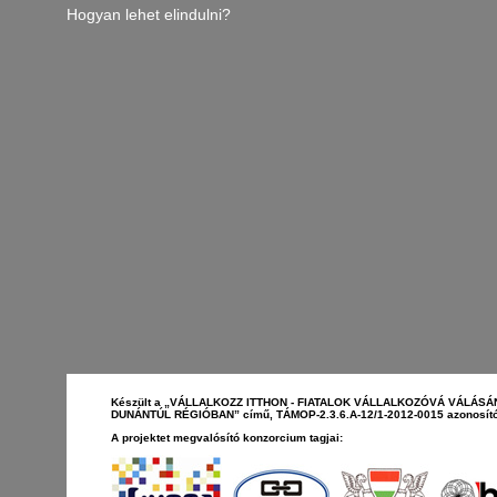
Hogyan lehet elindulni?
Készült a „VÁLLALKOZZ ITTHON - FIATALOK VÁLLALKOZÓVÁ VÁLÁS
DUNÁNTÚL RÉGIÓBAN” című, TÁMOP-2.3.6.A-12/1-2012-0015 azonosító
A projektet megvalósító konzorcium tagjai: