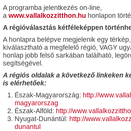
A programba jelentkezés on-line,
a
www.vallalkozzitthon.hu
honlapon törté
A régióválasztás kétféleképpen történhe
A honlapra belépve megjelenik egy térkép, 
kiválasztható a megfelelő régió, VAGY ug
honlap jobb felső sarkában található, leg
segítségével.
A régiós oldalak a következő linkeken k
is elérhetőek:
Észak-Magyarország:
http://www.valla
magyarorszag
Észak-Alföld:
http://www.vallalkozzitth
Nyugat-Dunántúl:
http://www.vallalkoz
dunantul