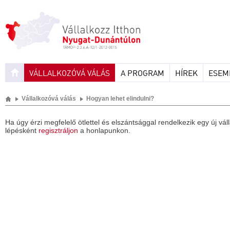
VÁLLALKOZÓVÁ VÁLÁS
A PROGRAM
HÍREK
ESEM
Vállalkozóvá válás
Hogyan lehet elindulni?
Ha úgy érzi megfelelő ötlettel és elszántsággal rendelkezik egy új vál
lépésként
regisztráljon
a honlapunkon.