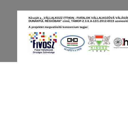
Készült a „VÁLLALKOZZ ITTHON - FIATALOK VÁLLALKOZÓVÁ VÁLÁS
DUNÁNTÚL RÉGIÓBAN” című, TÁMOP-2.3.6.A-12/1-2012-0015 azonosító
A projektet megvalósító konzorcium tagjai: