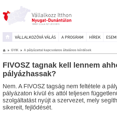
VÁLLALKOZÓVÁ VÁLÁS
A PROGRAM
HÍREK
ESEM
GYIK
A pályázattal kapcsolatos általános kérdések
FIVOSZ tagnak kell lennem ahh
pályázhassak?
Nem. A FIVOSZ tagság nem feltétele a pá
pályázaton kívül és attól teljesen függetl
szolgáltatást nyújt a szervezet, mely segíth
sikereit, fejlődését.