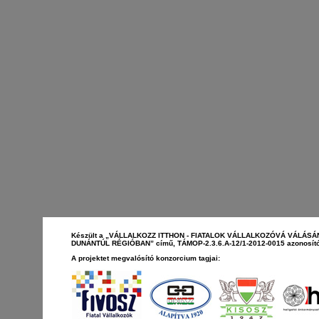
Készült a „VÁLLALKOZZ ITTHON - FIATALOK VÁLLALKOZÓVÁ VÁLÁS
DUNÁNTÚL RÉGIÓBAN” című, TÁMOP-2.3.6.A-12/1-2012-0015 azonosító
A projektet megvalósító konzorcium tagjai: