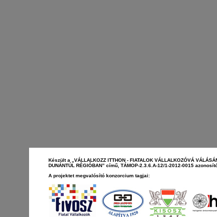
Készült a „VÁLLALKOZZ ITTHON - FIATALOK VÁLLALKOZÓVÁ VÁLÁS
DUNÁNTÚL RÉGIÓBAN” című, TÁMOP-2.3.6.A-12/1-2012-0015 azonosító
A projektet megvalósító konzorcium tagjai: