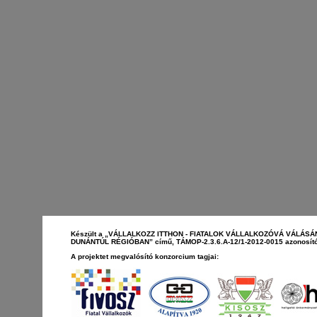
Készült a „VÁLLALKOZZ ITTHON - FIATALOK VÁLLALKOZÓVÁ VÁLÁS
DUNÁNTÚL RÉGIÓBAN” című, TÁMOP-2.3.6.A-12/1-2012-0015 azonosító
A projektet megvalósító konzorcium tagjai: