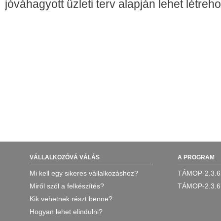
jóváhagyott üzleti terv alapján lehet létreho
VÁLLALKOZÓVÁ VÁLÁS
A PROGRAM
Mi kell egy sikeres vállalkozáshoz?
TÁMOP-2.3.6
Miről szól a felkészítés?
TÁMOP-2.3.6
Kik vehetnek részt benne?
Hogyan lehet elindulni?