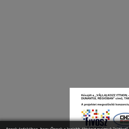
Készült a „VÁLLALKOZZ ITTHO
DUNÁNTÚL RÉGIÓBAN” című, TÁMOP
A projektet megvalósító konzorciu