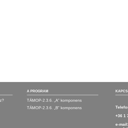
A PROGRAM
KAPCS
oz?
TÁMOP-2.3.6. „A” komponens
Telefo
TÁMOP-2.3.6. „B” komponens
+36 1 
e-mail