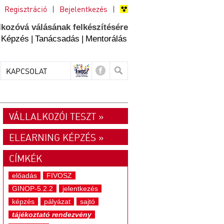
Regisztráció
|
Bejelentkezés
|
lkozóvá válásának felkészítésére
Képzés
|
Tanácsadás
|
Mentorálás
KAPCSOLAT
VÁLLALKOZÓI TESZT »
ELEARNING KÉPZÉS »
CÍMKÉK
előadás
FIVOSZ
GINOP-5.2.2
jelentkezés
képzés
pályázat
sajtó
tájékoztató rendezvény