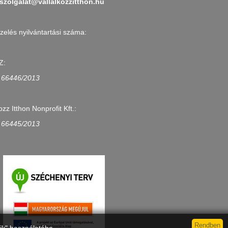
szolgalat@vallalkozzitthon.hu
zelés nyilvántartási száma:
Z:
 66446/2013
ozz Itthon Nonprofit Kft.:
 66445/2013