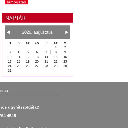
támogatás
NAPTÁR
2026. augusztus
H
K
Sz
Cs
P
Sz
V
1
2
3
4
5
6
7
8
9
10
11
12
13
14
15
16
17
18
19
20
21
22
23
24
25
26
27
28
29
30
31
OLAT
nos ügyfélszolgálat:
794 4545
: