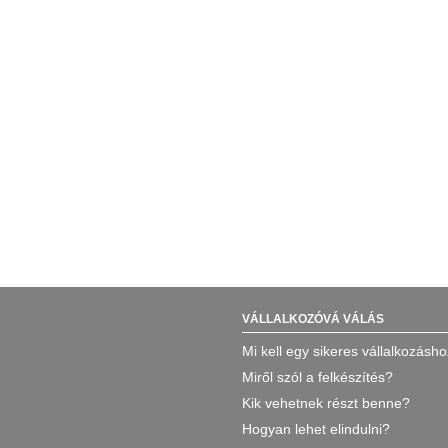
VÁLLALKOZÓVÁ VÁLÁS
Mi kell egy sikeres vállalkozásh
Miről szól a felkészítés?
Kik vehetnek részt benne?
Hogyan lehet elindulni?