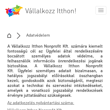
Togg
navig
Adatvédelem
A Vállalkozz Itthon Nonprofit Kft. számára kiemelt
fontosságú cél az Ügyfelei által rendelkezésére
bocsátott személyes adatok védelme, a
felhasználók információs önrendelkezési jogának
biztosítása.
A Vállalkozz Itthon Nonprofit
Kft.
Ügyfelei személyes adatait bizalmasan, a
hatályos jogszabályi előírásokkal összhangban
kezeli, gondoskodik azok biztonságáról, megteszi
azokat a technikai és szervezési intézkedéseket,
amelyek a vonatkozó jogszabályi rendelkezések
érvényre juttatásához szükségesek.
Az adatkezelés nyilvántartási száma: