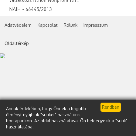
Vállalkozz Itthon Nonprofit Kft.:
NAIH - 66445/2013
Adatvédelem
Kapcsolat
Rólunk
Impresszum
Oldaltérkép
Annak érdekében, hogy Önnek a legjobb
élményt nyújtsuk "sütiket" használunk
honlapunkon. Az oldal használatával Ön beleegyezik a "sütik"
használatába.