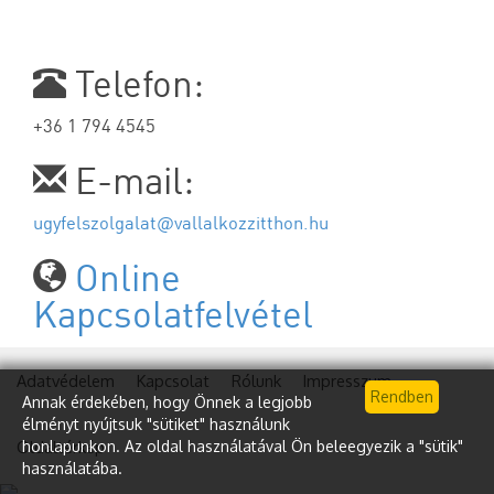
Telefon:
+36 1 794 4545
E-mail:
ugyfelszolgalat@vallalkozzitthon.hu
Online
Kapcsolatfelvétel
Adatvédelem
Kapcsolat
Rólunk
Impresszum
Annak érdekében, hogy Önnek a legjobb
élményt nyújtsuk "sütiket" használunk
Oldaltérkép
honlapunkon. Az oldal használatával Ön beleegyezik a "sütik"
használatába.