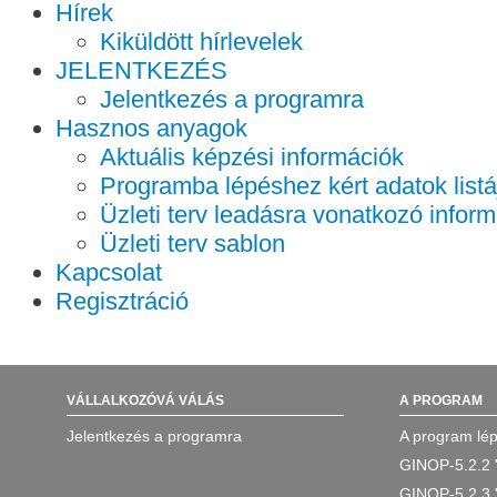
Hírek
Kiküldött hírlevelek
JELENTKEZÉS
Jelentkezés a programra
Hasznos anyagok
Aktuális képzési információk
Programba lépéshez kért adatok listá
Üzleti terv leadásra vonatkozó infor
Üzleti terv sablon
Kapcsolat
Regisztráció
VÁLLALKOZÓVÁ VÁLÁS
A PROGRAM
Jelentkezés a programra
A program lép
GINOP-5.2.2 
GINOP-5.2.3 