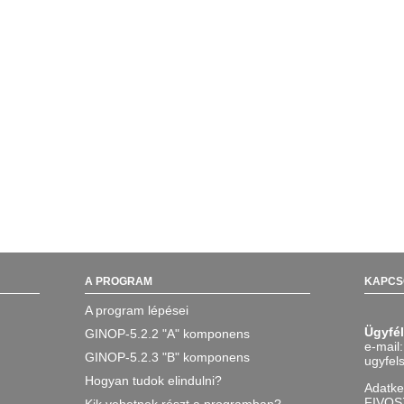
A PROGRAM
KAPCS
A program lépései
Ügyfél
GINOP-5.2.2 "A" komponens
e-mail:
GINOP-5.2.3 "B" komponens
ugyfel
Hogyan tudok elindulni?
Adatke
FIVOS