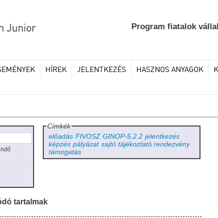
Program fiatalok válla
SEMÉNYEK
HÍREK
JELENTKEZÉS
HASZNOS ANYAGOK
Címkék
előadás
FIVOSZ
GINOP-5.2.2
jelentkezés
képzés
pályázat
sajtó
tájékoztató rendezvény
endő
támogatás
ódó tartalmak