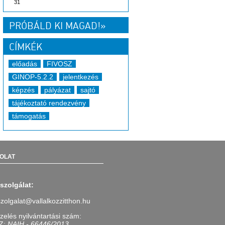
31
PRÓBÁLD KI MAGAD!»
CÍMKÉK
előadás
FIVOSZ
GINOP-5.2.2
jelentkezés
képzés
pályázat
sajtó
tájékoztató rendezvény
támogatás
OLAT
szolgálat:
szolgalat@vallalkozzitthon.hu
zelés nyilvántartási szám:
Z:
NAIH - 66446/2013