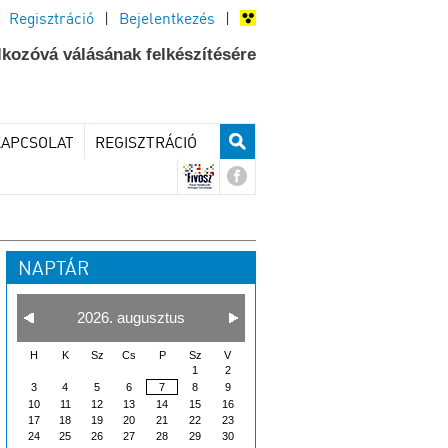
Regisztráció
|
Bejelentkezés
|
lkozóvá válásának felkészítésére
KAPCSOLAT
REGISZTRÁCIÓ
NAPTÁR
2026. augusztus
H
K
Sz
Cs
P
Sz
V
1
2
3
4
5
6
7
8
9
10
11
12
13
14
15
16
17
18
19
20
21
22
23
24
25
26
27
28
29
30