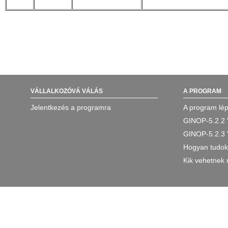
VÁLLALKOZÓVÁ VÁLÁS
A PROGRAM
Jelentkezés a programra
A program lép
GINOP-5.2.2 
GINOP-5.2.3 
Hogyan tudok 
Kik vehetnek