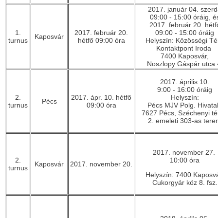
2017. január 04. szer
09:00 - 15:00 óráig, é
2017. február 20. hétf
1.
2017. február 20.
09:00 - 15:00 óráig
Kaposvár
turnus
hétfő 09:00 óra
Helyszín: Közösségi Tér
Kontaktpont Iroda
7400 Kaposvár,
Noszlopy Gáspár utca 
2017. április 10.
9:00 - 16:00 óráig
2.
2017. ápr. 10. hétfő
Helyszín:
Pécs
turnus
09:00 óra
Pécs MJV Polg. Hivata
7627 Pécs, Széchenyi té
2. emeleti 303-as ter
2017. november 27.
2.
10:00 óra
Kaposvár
2017. november 20.
turnus
Helyszín: 7400 Kaposvá
Cukorgyár köz 8. fsz.