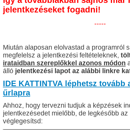
így a továbbiakban sajnos már
jelentkezéseket fogadni!
-----
Miután alaposan elolvastad a programról s
megfelelsz a jelentkezési feltételeknek,
töl
irataidban szereplőkkel azonos módon
a
álló
jelentkezési lapot az alábbi linkre ka
IDE KATTINTVA léphetsz tovább a
űrlapra
Ahhoz, hogy tervezni tudjuk a képzések in
jelentkezésedet mielőbb, de legkésőbb az 
véglegesítsd: