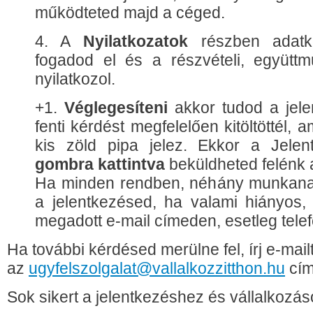
működteted majd a céged.
4. A
Nyilatkozatok
részben adatke
fogadod el és a részvételi, együtt
nyilatkozol.
+1.
Véglegesíteni
akkor tudod a jel
fenti kérdést megfelelően kitöltöttél,
kis zöld pipa jelez. Ekkor a Jele
gombra kattintva
beküldheted felénk a
Ha minden rendben, néhány munkanap
a jelentkezésed, ha valami hiányos, 
megadott e-mail címeden, esetleg tel
Ha további kérdésed merülne fel, írj e-mail
az
ugyfelszolgalat@vallalkozzitthon.hu
cím
Sok sikert a jelentkezéshez és vállalkozás