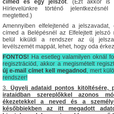
címed és egy jelszót
. (Ezt akkor is
Hírlevelünkre történő jelentkezésn
megtetted.)
Amennyiben elfelejtenéd a jelszavadat,
címed a Belépésnél az Elfelejtett jelsz
belül kiküldi a rendszer az új jels
levélszemét mappát, lehet, hogy oda érkez
FONTOS!
Ha esetleg valamilyen oknál fo
regisztrációd, akkor a megismételt regisz
új e-mail címet kell megadnod
, mert kü
rendszer!
3.
Ügyelj adataid pontos kitöltésére, 
irataidban szereplőkkel azonos mó
ékezetekkel a neved és a személy
későbbiekben az itt megadott adat