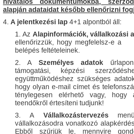
hivatalos dokumentumokba, szerző
alapján adataidat később ellenőrizni fog
4.
A jelentkezési lap
4+1 alpontból áll:
1. Az
Alapinformációk, vállalkozási a
ellenőrizzük, hogy megfelelsz-e a 
belépés feltételeinek.
2. A
Személyes adatok
űrlapon
támogatási, képzési szerződé
együttműködéshez szükséges adatoka
hogy olyan e-mail címet és telefonsz
ténylegesen elérhető vagy, hogy 
teendőkről értesíteni tudjunk!
3. A
Vállalkozástervezés
menüp
vállalkozásodra vonatkozó alapkérdés
Ebből szűrjük le, mennyire gond