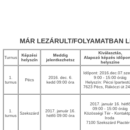
MÁR LEZÁRULT/FOLYAMATBAN L
Kiválasztás,
Képzési
Meddig
Turnus
Alapozó képzés időpon
helyszín
jelentkezhetsz
helyszíne
Időpont: 2016.dec.07.sz
1.
2016. dec. 6.
9:00 - 15:00 óráig
Pécs
turnus
kedd 09:00 óra
Helyszín: Pécsi Ipartestü
7623 Pécs, Rákóczi út 24
2017. január 16. hétf
09:00 - 15:00 óráig
1.
2017. január 16.
Szekszárd
Közösségi Tér - Kontakt
turnus
hétfő 09:00 óra
Iroda
7100 Szekszárd Piactér