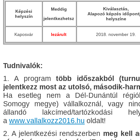
Kiválasztás,
Meddig
Képzési
Alapozó képzés időpontj
helyszín
jelentkezhetsz
helyszíne
Kaposvár
lezárult
2018. november 19.
Tudnivalók:
1. A program
több időszakból (turnus
jelentkezz most az utolsó, második-har
Ha esetleg nem a Dél-Dunántúl régió
Somogy megye) vállalkoznál, vagy ni
állandó lakcímed/tartózkodási h
a
www.vallalkozz2016.hu
oldalt!
2. A jelentkezési rendszerben
meg kell a