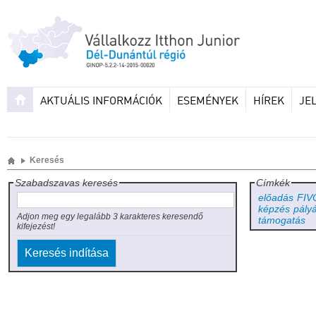
AKTUÁLIS INFORMÁCIÓK
ESEMÉNYEK
HÍREK
JE
Keresés
Szabadszavas keresés
Címkék
előadás
FIV
képzés
pály
Adjon meg egy legalább 3 karakteres keresendő
támogatás
kifejezést!