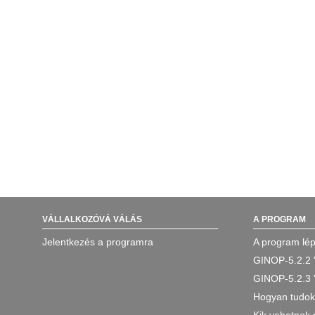
VÁLLALKOZÓVÁ VÁLÁS
A PROGRAM
Jelentkezés a programra
A program lép
GINOP-5.2.2 
GINOP-5.2.3 
Hogyan tudok 