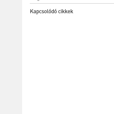
villanyszerelők
vonatkozásában
Kapcsolódó cikkek