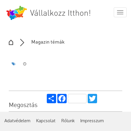
Togg
navig
Magazin témák
Share
Facebook
Twitter
Megosztás
Adatvédelem
Kapcsolat
Rólunk
Impresszum