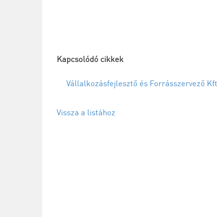
villanyszerelők
vonatkozásában
Kapcsolódó cikkek
Vállalkozásfejlesztő és Forrásszervező Kf
Vissza a listához