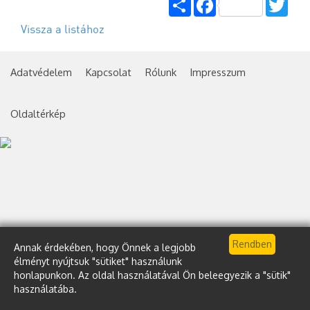
Vissza a listához
Adatvédelem
Kapcsolat
Rólunk
Impresszum
Oldaltérkép
Annak érdekében, hogy Önnek a legjobb
élményt nyújtsuk "sütiket" használunk
honlapunkon. Az oldal használatával Ön beleegyezik a "sütik"
használatába.