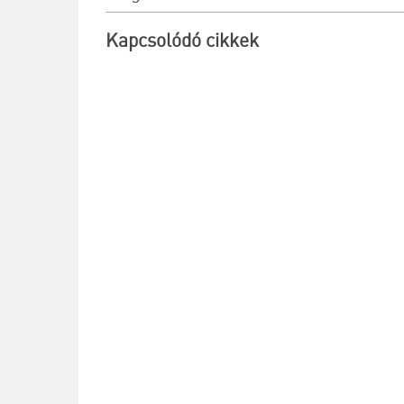
villanyszerelők
vonatkozásában
Kapcsolódó cikkek