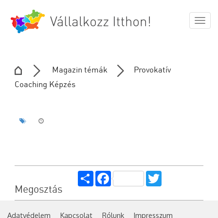
Togg
navig
Magazin témák
Provokatív
Coaching Képzés
Share
Facebook
Twitter
Megosztás
Adatvédelem
Kapcsolat
Rólunk
Impresszum