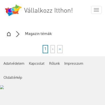
Togg
navig
Magazin témák
1
›
»
Adatvédelem
Kapcsolat
Rólunk
Impresszum
Oldaltérkép