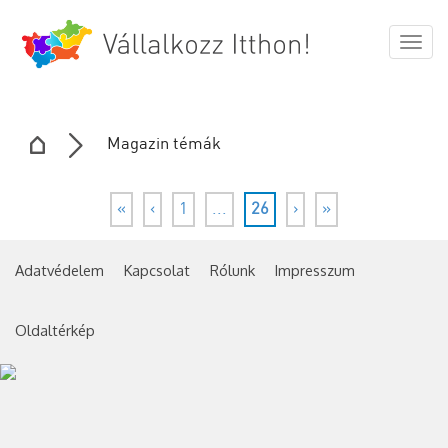
Togg
navig
Magazin témák
«
‹
1
...
26
›
»
Adatvédelem
Kapcsolat
Rólunk
Impresszum
Oldaltérkép