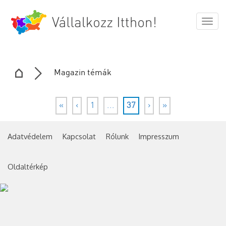
Togg
navig
Magazin témák
«
‹
1
...
37
›
»
Adatvédelem
Kapcsolat
Rólunk
Impresszum
Oldaltérkép