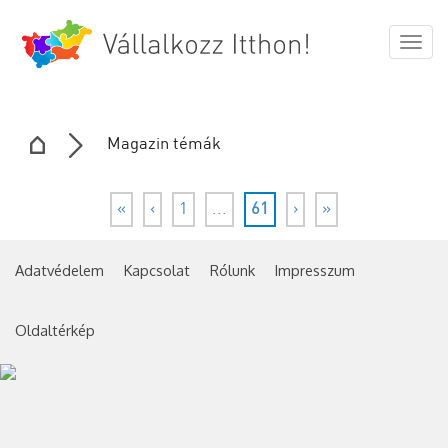
Togg
navig
Magazin témák
«
‹
1
...
61
›
»
Adatvédelem
Kapcsolat
Rólunk
Impresszum
Oldaltérkép