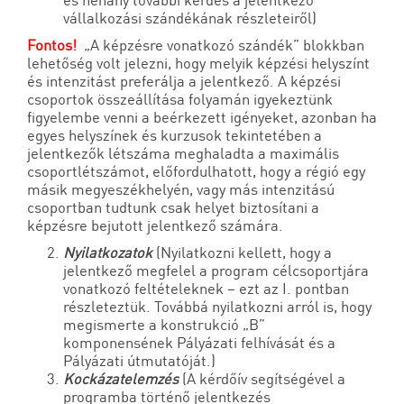
és néhány további kérdés a jelentkező
vállalkozási szándékának részleteiről)
Fontos!
„A képzésre vonatkozó szándék” blokkban
lehetőség volt jelezni, hogy melyik képzési helyszínt
és intenzitást preferálja a jelentkező. A képzési
csoportok összeállítása folyamán igyekeztünk
figyelembe venni a beérkezett igényeket, azonban ha
egyes helyszínek és kurzusok tekintetében a
jelentkezők létszáma meghaladta a maximális
csoportlétszámot, előfordulhatott, hogy a régió egy
másik megyeszékhelyén, vagy más intenzitású
csoportban tudtunk csak helyet biztosítani a
képzésre bejutott jelentkező számára.
Nyilatkozatok
(Nyilatkozni kellett, hogy a
jelentkező megfelel a program célcsoportjára
vonatkozó feltételeknek – ezt az I. pontban
részleteztük. Továbbá nyilatkozni arról is, hogy
megismerte a konstrukció „B”
komponensének Pályázati felhívását és a
Pályázati útmutatóját.)
Kockázatelemzés
(A kérdőív segítségével a
programba történő jelentkezés