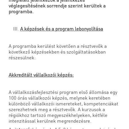
megfelelt jelentkezők a jelentkezés
véglegesítésének sorrendje szerint kerültek a
programba.
A képzések és a program lebonyolítása
A programba kerülést követően a résztvevők a
következő képzésekben és szolgáltatásokban
részesülnek:
Akkreditált vállalkozói képzés:
A vállalkozásfejlesztési program első állomása egy
100 órás vállalkozói képzés, melynek keretében
különböző vállalkozói ismereteket, kompetenciákat
szerezhetnek meg a résztvevők. A kurzusok a
régiókhoz tartozó megyeszékhelyeken, kétféle
intenzitással kerülnek megrendezésre.