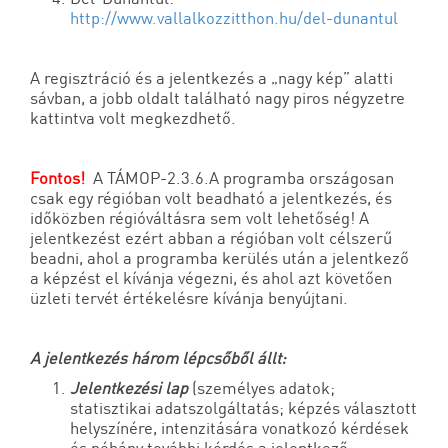
http://www.vallalkozzitthon.hu/del-dunantul
A regisztráció és a jelentkezés a „nagy kép” alatti
sávban, a jobb oldalt található nagy piros négyzetre
kattintva volt megkezdhető.
Fontos!
A TÁMOP-2.3.6.A programba országosan
csak egy régióban volt beadható a jelentkezés, és
időközben régióváltásra sem volt lehetőség! A
jelentkezést ezért abban a régióban volt célszerű
beadni, ahol a programba kerülés után a jelentkező
a képzést el kívánja végezni, és ahol azt követően
üzleti tervét értékelésre kívánja benyújtani.
A jelentkezés három lépcsőből állt:
Jelentkezési lap
(személyes adatok;
statisztikai adatszolgáltatás; képzés választott
helyszínére, intenzitására vonatkozó kérdések