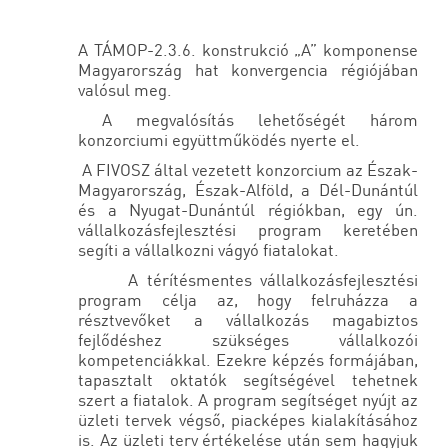
A TÁMOP-2.3.6. konstrukció „A” komponense
Magyarország hat konvergencia régiójában
valósul meg.
A megvalósítás lehetőségét három
konzorciumi együttműködés nyerte el.
A FIVOSZ által vezetett konzorcium az Észak-
Magyarország, Észak-Alföld, a Dél-Dunántúl
és a Nyugat-Dunántúl régiókban, egy ún.
vállalkozásfejlesztési program keretében
segíti a vállalkozni vágyó fiatalokat.
A térítésmentes vállalkozásfejlesztési
program célja az, hogy felruházza a
résztvevőket a vállalkozás magabiztos
fejlődéshez szükséges vállalkozói
kompetenciákkal. Ezekre képzés formájában,
tapasztalt oktatók segítségével tehetnek
szert a fiatalok. A program segítséget nyújt az
üzleti tervek végső, piacképes kialakításához
is. Az üzleti terv értékelése után sem hagyjuk