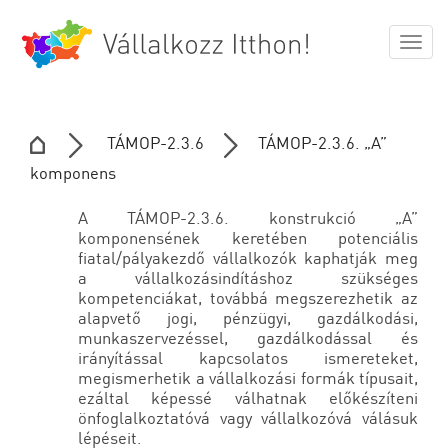
Togg
navig
TÁMOP-2.3.6
TÁMOP-2.3.6. „A”
komponens
A TÁMOP-2.3.6. konstrukció „A”
komponensének keretében potenciális
fiatal/pályakezdő vállalkozók kaphatják meg
a vállalkozásindításhoz szükséges
kompetenciákat, továbbá megszerezhetik az
alapvető jogi, pénzügyi, gazdálkodási,
munkaszervezéssel, gazdálkodással és
irányítással kapcsolatos ismereteket,
megismerhetik a vállalkozási formák típusait,
ezáltal képessé válhatnak előkészíteni
önfoglalkoztatóvá vagy vállalkozóvá válásuk
lépéseit.