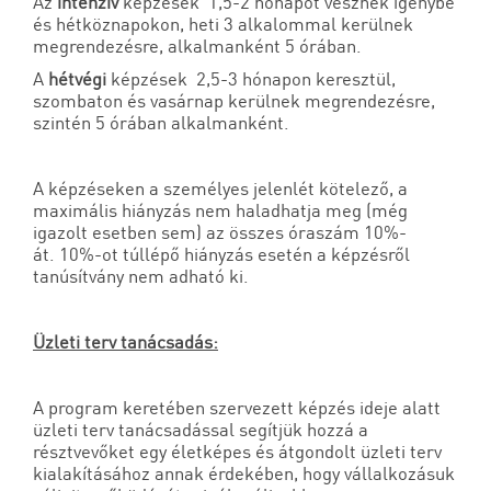
Az
intenzív
képzések 1,5-2 hónapot vesznek igénybe
és hétköznapokon, heti 3 alkalommal kerülnek
megrendezésre, alkalmanként 5 órában.
A
hétvégi
képzések 2,5-3 hónapon keresztül,
szombaton és vasárnap kerülnek megrendezésre,
szintén 5 órában alkalmanként.
A képzéseken a személyes jelenlét kötelező, a
maximális hiányzás nem haladhatja meg (még
igazolt esetben sem) az összes óraszám 10%-
át. 10%-ot túllépő hiányzás esetén a képzésről
tanúsítvány nem adható ki.
Üzleti terv tanácsadás:
A program keretében szervezett képzés ideje alatt
üzleti terv tanácsadással segítjük hozzá a
résztvevőket egy életképes és átgondolt üzleti terv
kialakításához annak érdekében, hogy vállalkozásuk