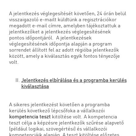
A jelentkezés véglegesítését követően, 24 órán belül
visszaigazoló e-mailt küldtünk a regisztrációkor
megadott e-mail címre, amelyben tájékoztattuk a
jelentkezőket a jelentkezés véglegesítésének
pontos időpontjáról. A jelentkezések
véglegesítésének időpontja alapján a program
sorrendet állított fel az adott régióba jelentkezők
között, amely a kiválasztás egyik fontos tényezője
volt.
Jelentkezés elbírálása és a programba kerülés
kiválasztása
A sikeres jelentkezést követően a programba
kerülés következő lépcsőfoka a vállalkozói
kompetencia teszt
kitöltése volt. A kompetencia
teszt célja a képzésre jelentkezők szűrése alapvető
(például logikai, szövegértési) és vállalkozói
kompetenciáik alapján. A teszt kitöltése előzetes