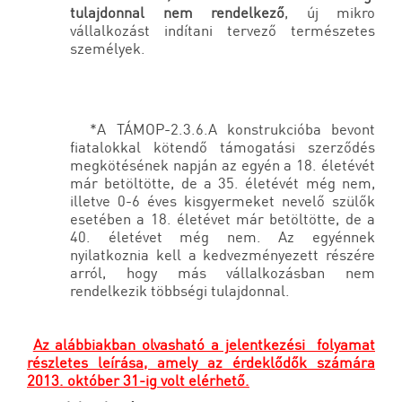
tulajdonnal nem rendelkező
, új mikro
vállalkozást indítani tervező természetes
személyek.
*A TÁMOP-2.3.6.A konstrukcióba bevont
fiatalokkal kötendő támogatási szerződés
megkötésének napján az egyén a 18. életévét
már betöltötte, de a 35. életévét még nem,
illetve 0-6 éves kisgyermeket nevelő szülők
esetében a 18. életévet már betöltötte, de a
40. életévet még nem. Az egyénnek
nyilatkoznia kell a kedvezményezett részére
arról, hogy más vállalkozásban nem
rendelkezik többségi tulajdonnal.
Az alábbiakban olvasható a jelentkezési folyamat
részletes leírása, amely az érdeklődők számára
2013. október 31-ig volt elérhető.