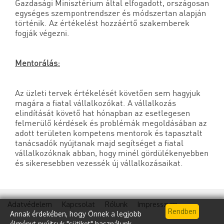
Gazdasági Minisztérium által elfogadott, országosan
egységes szempontrendszer és módszertan alapján
történik. Az értékelést hozzáértő szakemberek
fogják végezni.
Mentorálás:
Az üzleti tervek értékelését követően sem hagyjuk
magára a fiatal vállalkozókat. A vállalkozás
elindítását követő hat hónapban az esetlegesen
felmerülő kérdések és problémák megoldásában az
adott területen kompetens mentorok és tapasztalt
tanácsadók nyújtanak majd segítséget a fiatal
vállalkozóknak abban, hogy minél gördülékenyebben
és sikeresebben vezessék új vállalkozásaikat.
Adatvédelem
Kapcsolat
Rólunk
Impresszum
Annak érdekében, hogy Önnek a legjobb
élményt nyújtsuk "sütiket" használunk