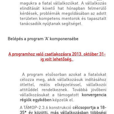
magukra a fiatal vállalkozókat. A vállalkozás
elindítását követő hat hónapban felmerülő
kérdések, problémák megoldásában az adott
területen kompetens mentorok és tapasztalt
tanácsadók nyújtanak segítséget.
Belépés a program ’A’ komponensébe
A programhoz való csatlakozásra 2013. október 31-
ig volt lehetőség.
A program elsősorban azokat a fiatalokat
célozza meg, akik vállalkozásuk indításához
ötlettel, reális elképzeléssel, vállalkozói
attitűddel rendelkeznek. Továbbá jövőbeni
vállalkozásukat a támogatott
konvergencia
régiók egyikében
képzelik el.
A TÁMOP-2.3.6 konstrukció
célcsoportja a 18-
35* év közötti, más vállalkozásban többségi