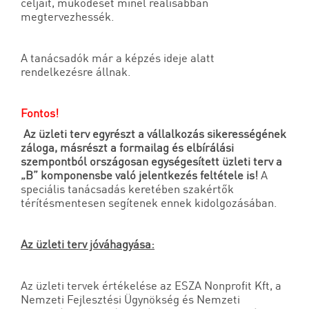
céljait, működését minél reálisabban
megtervezhessék.
A tanácsadók már a képzés ideje alatt
rendelkezésre állnak.
Fontos!
Az üzleti terv egyrészt a vállalkozás sikerességének
záloga, másrészt a formailag és elbírálási
szempontból országosan egységesített üzleti terv a
„B” komponensbe való jelentkezés feltétele is!
A
speciális tanácsadás keretében szakértők
térítésmentesen segítenek ennek kidolgozásában.
Az üzleti terv jóváhagyása:
Az üzleti tervek értékelése az ESZA Nonprofit Kft, a
Nemzeti Fejlesztési Ügynökség és Nemzeti