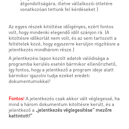
átgondoltságára, illetve vállalkozói ötletére
vonatkozóan tettünk fel kérdéseket.)
Az egyes részek kitöltése időigényes, ezért fontos
volt, hogy mindenki elegendő időt szánjon rá. (A
kitöltésre időkorlát nem volt, és az sem tartozott a
feltételek közé, hogy egyszerre kerüljön rögzítésre a
jelentkezés mindhárom része.)
A jelentkezési lapon közölt adatok valódisága a
programba kerülés esetén bármikor ellenőrizhető,
így fontos, hogy a jelentkező a program ideje alatt
bármikor igazolni tudja ezeket eredeti
dokumentumokkal!
Fontos
!
A jelentkezés csak akkor vált véglegessé, ha
mind a három dokumentum kitöltésre került, és a
jelentkező a
„jelentkezés véglegesítése” mezőre
kattintott!”