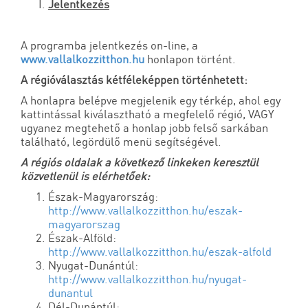
Jelentkezés
A programba jelentkezés on-line, a
www.vallalkozzitthon.hu
honlapon történt.
A régióválasztás kétféleképpen történhetett:
A honlapra belépve megjelenik egy térkép, ahol egy
kattintással kiválasztható a megfelelő régió, VAGY
ugyanez megtehető a honlap jobb felső sarkában
található, legördülő menü segítségével.
A régiós oldalak a következő linkeken keresztül
közvetlenül is elérhetőek:
Észak-Magyarország:
http://www.vallalkozzitthon.hu/eszak-
magyarorszag
Észak-Alföld:
http://www.vallalkozzitthon.hu/eszak-alfold
Nyugat-Dunántúl:
http://www.vallalkozzitthon.hu/nyugat-
dunantul
Dél-Dunántúl: