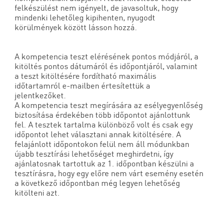
felkészülést nem igényelt, de javasoltuk, hogy
mindenki lehetőleg kipihenten, nyugodt
körülmények között lásson hozzá.
A kompetencia teszt elérésének pontos módjáról, a
kitöltés pontos dátumáról és időpontjáról, valamint
a teszt kitöltésére fordítható maximális
időtartamról e-mailben értesítettük a
jelentkezőket.
A kompetencia teszt megírására az esélyegyenlőség
biztosítása érdekében több időpontot ajánlottunk
fel. A tesztek tartalma különböző volt és csak egy
időpontot lehet választani annak kitöltésére. A
felajánlott időpontokon felül nem áll módunkban
újabb tesztírási lehetőséget meghirdetni, így
ajánlatosnak tartottuk az 1. időpontban készülni a
tesztírásra, hogy egy előre nem várt esemény esetén
a következő időpontban még legyen lehetőség
kitölteni azt.