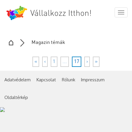
Togg
navig
Magazin témák
«
‹
1
...
17
›
»
Adatvédelem
Kapcsolat
Rólunk
Impresszum
Oldaltérkép