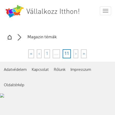
Togg
navig
Magazin témák
«
‹
1
...
11
›
»
Adatvédelem
Kapcsolat
Rólunk
Impresszum
Oldaltérkép